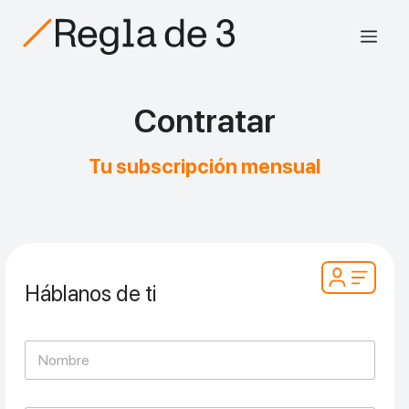
Saltar
al
Men
contenido
Contratar
Tu subscripción mensual
Háblanos de ti
N
o
m
b