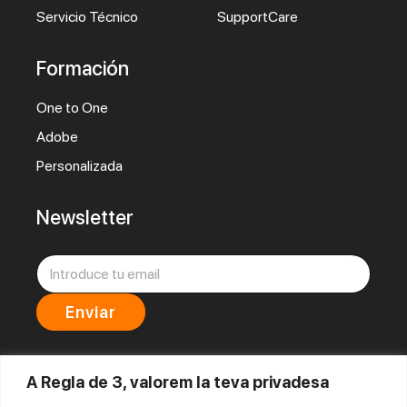
Servicio Técnico
SupportCare
Formación
One to One
Adobe
Personalizada
Newsletter
C
C
o
o
r
r
Enviar
r
r
e
e
o
o
Al hacer clic en Enviar, confirma que acepta la nuestra
Política de
e
*
Privacidad
.
A Regla de 3, valorem la teva privadesa
l
C
e
o