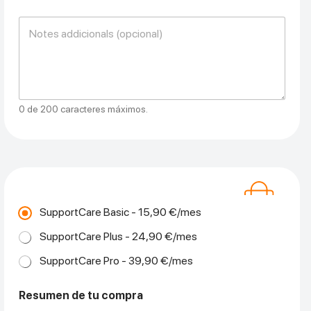
i
e
t
N
r
i
o
o
v
t
d
o
a
e
1
s
s
:
a
e
d
r
0 de 200 caracteres máximos.
i
i
c
e
i
d
o
i
n
s
a
p
l
o
e
s
T
SupportCare Basic - 15,90 €/mes
s
i
u
t
SupportCare Plus - 24,90 €/mes
s
i
u
SupportCare Pro - 39,90 €/mes
v
s
o
c
1
r
Resumen de tu compra
*
i