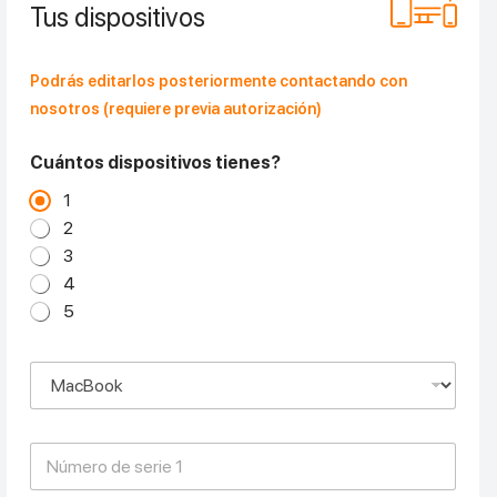
e
Tus dispositivos
c
t
r
Podrás editarlos posteriormente contactando con
ó
n
nosotros (requiere previa autorización)
i
c
Cuántos dispositivos tienes?
o
*
1
2
3
4
5
D
i
s
p
N
o
ú
s
m