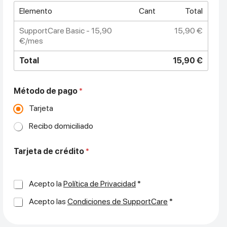
p
Elemento
Cant
Total
c
i
SupportCare Basic - 15,90
15,90 €
ó
€/mes
n
M
Total
15,90 €
E
N
S
U
Método de pago
*
A
Tarjeta
L
:
Recibo domiciliado
Tarjeta de crédito
*
P
Acepto la
Política de Privacidad
*
o
C
Acepto las
Condiciones de SupportCare
*
l
o
í
n
t